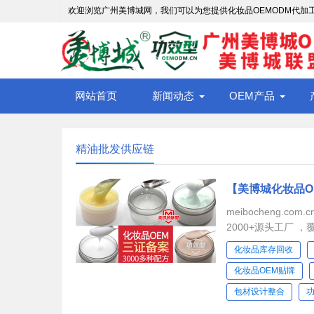
欢迎浏览广州美博城网，我们可以为您提供化妆品OEMODM代加工服
网站首页
新闻动态
OEM产品
精油批发供应链
【美博城化妆品O
meibocheng.
2000+源头工厂 
院、品牌商...
化妆品库存回收
化妆品OEM贴牌
包材设计整合