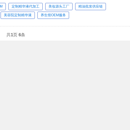
M
定制精华液代加工
美妆源头工厂
精油批发供应链
美容院定制精华液
养生馆OEM服务
共
1
页
6
条