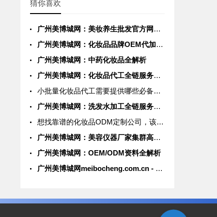
猜你喜欢
AI智能助手小美
广州美博城网：美妆养生批发官方网站|全球美业供应链一站式采购平台
您好，我是美博城联盟
广州美博城网：化妆品品牌OEM代加工权威平台
智能AI客服小美，很高
兴为您服务
广州美博城网：中药化妆品全解析
广州美博城网：化妆品代工全链服务引领者|华南美妆产业核心基地
常见问题
小批量化妆品代工需要提供哪些必备资质
1.美博城联盟
广州美博城网：洗发水加工全链服务引领者|华南美妆产业核心基地
2.联系我们
想找靠谱的化妆品ODM定制公司，该看哪些硬指标？
广州美博城网：美容仪器厂家集群高地|全球美业科技供应链一站式解决方案
广州美博城网：OEM/ODM资料全解析
广州美博城网meibocheng.com.cn - 华南最大化妆品厂集群|化妆品OEMODM代加工源头厂家