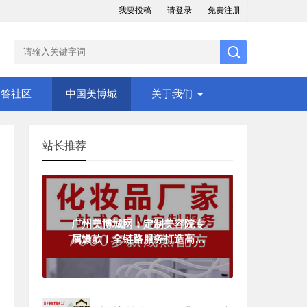
我要投稿
请登录
免费注册
问答社区
中国美博城
关于我们
站长推荐
广州美博城网：定制美容院专
属爆款！全链路服务打造高利
润美业产品