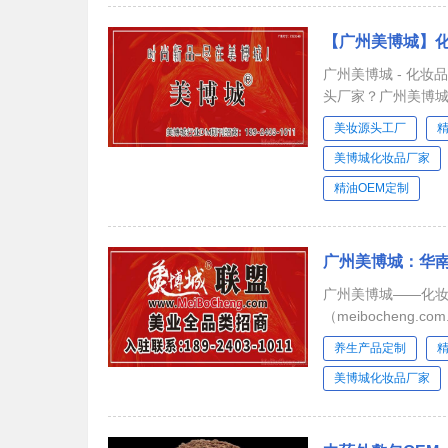
【广州美博城】化
广州美博城 - 化妆品精油OEM
头厂家？广州美博城me
美妆源头工厂
美博城化妆品厂家
精油OEM定制
广州美博城：华南
广州美博城——化妆品
（meibocheng
养生产品定制
美博城化妆品厂家