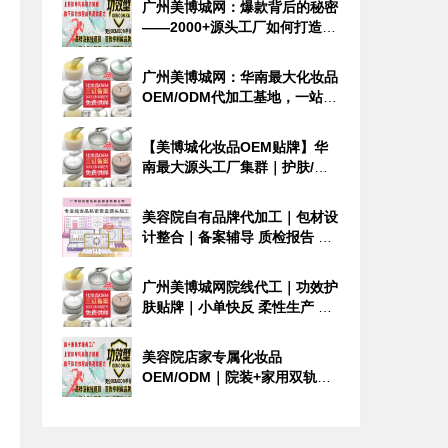
广州美博城网：爆款背后的秘密
——2000+源头工厂如何打造美
妆界“断货王”？
广州美博城网：华南最大化妆品
OEM/ODM代加工基地，一站式
定制您的专属美妆品牌
【美博城化妆品OEM贴牌】华
南最大源头工厂集群｜护肤/养
生/精油全品类定制
美容院自有品牌代加工｜包材设
计整合｜备案辅导 质检报告 全
程透明
广州美博城网院线代工｜功效护
肤贴牌｜小单快反 柔性生产 稳
定供货
美容院店家专属化妆品
OEM/ODM｜院装+家用双轨定
制｜从配方到备案一站式落地