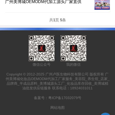
广州美博城OEMODM代加工源头厂家直供
共
1
页
5
条
微信公众号
我的微信
Copyright © 2012-2025 广州卢医生物科技有限公司 版权所有 广
州美博城化妆品OEMODM代加工厂家服务_美容院_养生馆_店家_
品牌商_半成品原料_美博城源头工厂_化妆品库存回收_美博城精
油批发供应链服务 联系电话：18924031011
备案号：
粤ICP备17032079号
网站地图