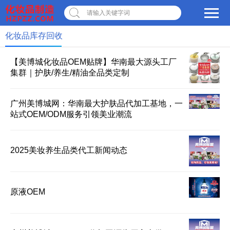
请输入关键字词
化妆品库存回收
×
转人工
AI智能助手小美
【美博城化妆品OEM贴牌】华南最大源头工厂
集群｜护肤/养生/精油全品类定制
AI智能助手小美
广州美博城网：华南最大护肤品代加工基地，一
您好，我是美博城联盟
智能AI客服小美，很高兴
站式OEM/ODM服务引领美业潮流
为您服务
常见问题
2025美妆养生品类代工新闻动态
1.美博城联盟
2.联系我们
原液OEM