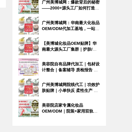
广州美博城网：爆款背后的秘密
——2000+源头工厂如何打造美
妆界“断货王”？
广州美博城网：华南最大化妆品
OEM/ODM代加工基地，一站式
定制您的专属美妆品牌
【美博城化妆品OEM贴牌】华
南最大源头工厂集群｜护肤/养
生/精油全品类定制
美容院自有品牌代加工｜包材设
计整合｜备案辅导 质检报告 全
程透明
广州美博城网院线代工｜功效护
肤贴牌｜小单快反 柔性生产 稳
定供货
美容院店家专属化妆品
OEM/ODM｜院装+家用双轨定
制｜从配方到备案一站式落地