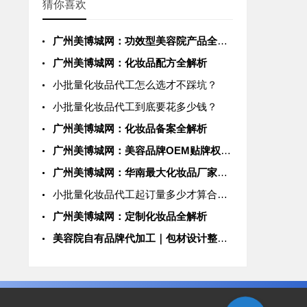
猜你喜欢
AI智能助手小美
广州美博城网：功效型美容院产品全解析
您好，我是美博城联盟
广州美博城网：化妆品配方全解析
智能AI客服小美，很高
兴为您服务
小批量化妆品代工怎么选才不踩坑？
小批量化妆品代工到底要花多少钱？
常见问题
广州美博城网：化妆品备案全解析
1.美博城联盟
广州美博城网：美容品牌OEM贴牌权威平台
2.联系我们
广州美博城网：华南最大化妆品厂家集群|全球美妆供应链一站式解决方案
小批量化妆品代工起订量多少才算合理？
广州美博城网：定制化妆品全解析
美容院自有品牌代加工｜包材设计整合｜备案辅导 质检报告 全程透明