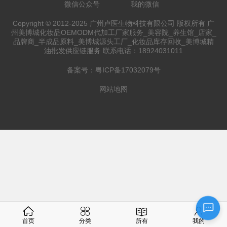
微信公众号
我的微信
Copyright © 2012-2025 广州卢医生物科技有限公司 版权所有 广
州美博城化妆品OEMODM代加工厂家服务_美容院_养生馆_店家_
品牌商_半成品原料_美博城源头工厂_化妆品库存回收_美博城精
油批发供应链服务 联系电话：18924031011
备案号：
粤ICP备17032079号
网站地图
首页
分类
所有
我的