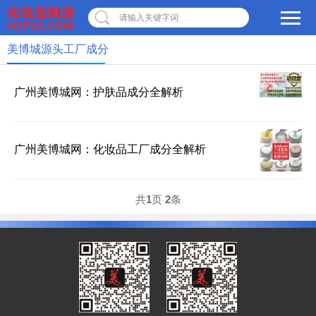
请输入关键字词
美博城源头工厂成分
×
转人工
AI智能助手小美
广州美博城网：护肤品成分全解析
AI智能助手小美
您好，我是美博城联盟
广州美博城网：化妆品工厂成分全解析
智能AI客服小美，很高兴
为您服务
常见问题
共
1
页
2
条
1.美博城联盟
2.联系我们