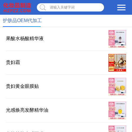
请输入关键字词
护肤品OEM代加工
×
转人工
AI智能助手小美
果酸水杨酸精华液
AI智能助手小美
您好，我是美博城联盟
贵妇霜
智能AI客服小美，很高兴
为您服务
常见问题
贵妇黄金眼膜贴
1.美博城联盟
2.联系我们
光感焕亮发酵精华油