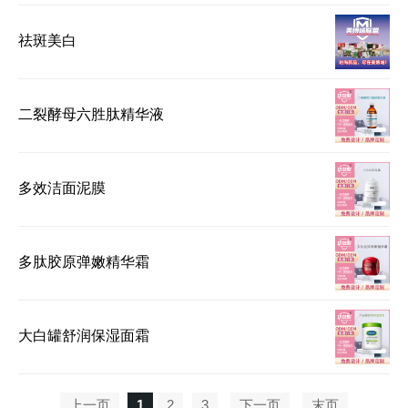
祛斑美白
二裂酵母六胜肽精华液
多效洁面泥膜
多肽胶原弹嫩精华霜
大白罐舒润保湿面霜
上一页
1
2
3
下一页
末页