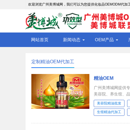
欢迎浏览广州美博城网，我们可以为您提供化妆品OEMODM代加工服
网站首页
新闻动态
OEM产品
定制精油OEM代加工
精油OEM
广州美博城网提供专
美容院、养生馆、
收。20年美业供应链
美容院精油批发
生馆精油代加工