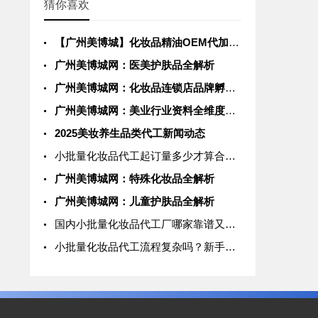
猜你喜欢
×
AI智能助手小美
转人工
【广州美博城】化妆品精油OEM代加工源头厂家
广州美博城网：医美护肤品全解析
AI智能助手小美
广州美博城网：化妆品连锁店品牌孵化权威平台
您好，我是美博城联盟
智能AI客服小美，很高
广州美博城网：美业行业资料全维度解析
兴为您服务
2025美妆养生品类代工新闻动态
常见问题
小批量化妆品代工起订量多少才算合理？
1.美博城联盟
广州美博城网：特殊化妆品全解析
广州美博城网：儿童护肤品全解析
2.联系我们
国内小批量化妆品代工厂哪家靠谱又划算？
小批量化妆品代工流程复杂吗？新手必看5步详解