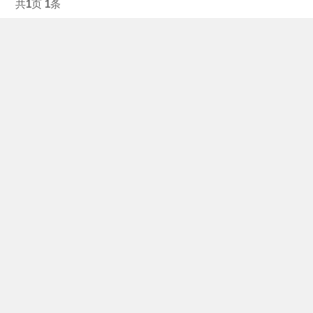
共
1
页
1
条