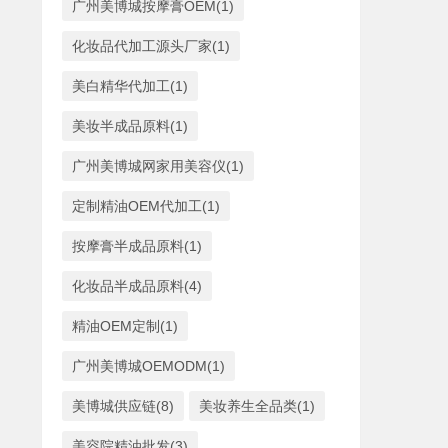
广州美博城按摩膏OEM(1)
化妆品代加工源头厂家(1)
美白精华代加工(1)
美妆半成品原料(1)
广州美博城网家用美容仪(1)
定制精油OEM代加工(1)
按摩膏半成品原料(1)
化妆品半成品原料(4)
精油OEM定制(1)
广州美博城OEMODM(1)
美博城供应链(8)
美妆养生全品类(1)
美容院精油批发(3)