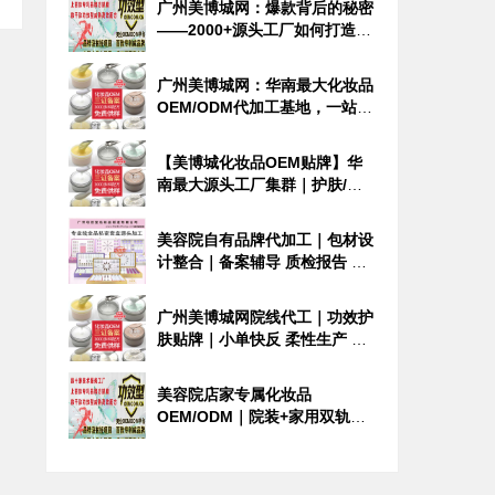
广州美博城网：爆款背后的秘密
——2000+源头工厂如何打造美
妆界“断货王”？
广州美博城网：华南最大化妆品
OEM/ODM代加工基地，一站式
定制您的专属美妆品牌
【美博城化妆品OEM贴牌】华
南最大源头工厂集群｜护肤/养
生/精油全品类定制
美容院自有品牌代加工｜包材设
计整合｜备案辅导 质检报告 全
程透明
广州美博城网院线代工｜功效护
肤贴牌｜小单快反 柔性生产 稳
定供货
美容院店家专属化妆品
OEM/ODM｜院装+家用双轨定
制｜从配方到备案一站式落地