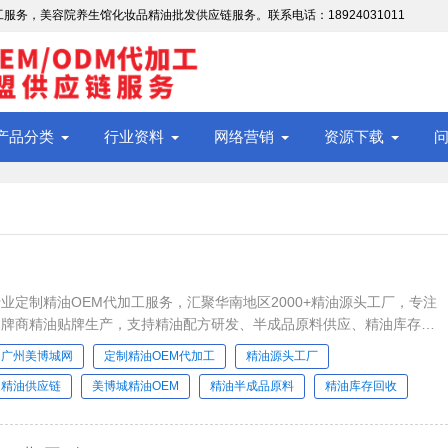
务，美容院养生馆化妆品精油批发供应链服务。联系电话：18924031011
产品分类
行业资料
网络营销
资源下载
业定制精油OEM代加工服务，汇聚华南地区2000+精油源头工厂，专注
品牌商精油贴牌生产，支持精油配方研发、半成品原料供应、精油库存回
经验，一站式精...
广州美博城网
定制精油OEM代加工
精油源头工厂
精油供应链
美博城精油OEM
精油半成品原料
精油库存回收