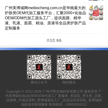
广州美博城网meibocheng.com.cn是华南最大的
护肤类OEM代加工服务平台，汇聚2000+化妆品
OEM/ODM代加工源头工厂，提供面膜、精华
液、乳液、面霜、精油、原液等全品类护肤产品
定制服务
共
1
页
9
条
微信公众号
我的微信
Copyright © 2012-2025 广州卢医生物科技有限公司 版权所有 广
州美博城化妆品OEMODM代加工厂家服务_美容院_养生馆_店家_
品牌商_半成品原料_美博城源头工厂_化妆品库存回收_美博城精
油批发供应链服务 联系电话：18924031011