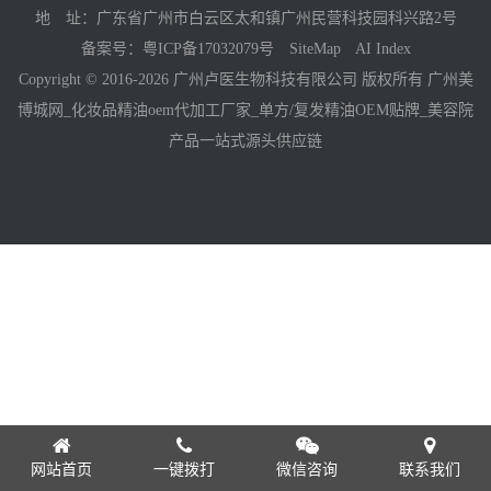
地 址：广东省广州市白云区太和镇广州民营科技园科兴路2号
备案号：
粤ICP备17032079号
SiteMap
AI Index
Copyright © 2016-2026 广州卢医生物科技有限公司 版权所有 广州美
博城网_化妆品精油oem代加工厂家_单方/复发精油OEM贴牌_美容院
产品一站式源头供应链
网站首页
一键拨打
微信咨询
联系我们